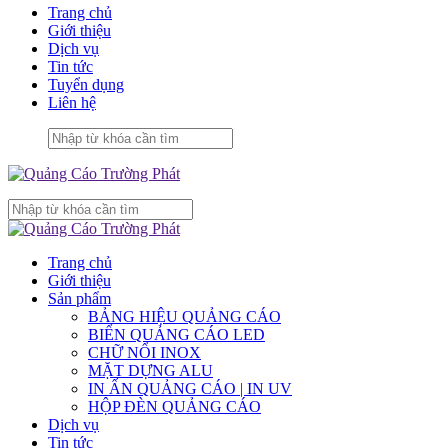
Trang chủ
Giới thiệu
Dịch vụ
Tin tức
Tuyển dụng
Liên hệ
Trang chủ
Giới thiệu
Sản phẩm
BẢNG HIỆU QUẢNG CÁO
BIỂN QUẢNG CÁO LED
CHỮ NỔI INOX
MẶT DỰNG ALU
IN ẤN QUẢNG CÁO | IN UV
HỘP ĐÈN QUẢNG CÁO
Dịch vụ
Tin tức