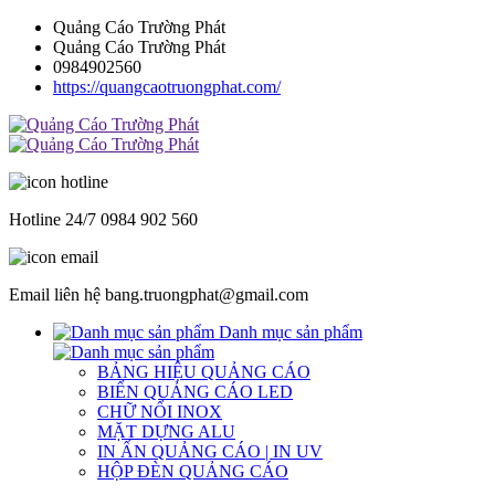
Quảng Cáo Trường Phát
Quảng Cáo Trường Phát
0984902560
https://quangcaotruongphat.com/
Hotline 24/7
0984 902 560
Email liên hệ
bang.truongphat@gmail.com
Danh mục sản phẩm
BẢNG HIỆU QUẢNG CÁO
BIỂN QUẢNG CÁO LED
CHỮ NỔI INOX
MẶT DỰNG ALU
IN ẤN QUẢNG CÁO | IN UV
HỘP ĐÈN QUẢNG CÁO