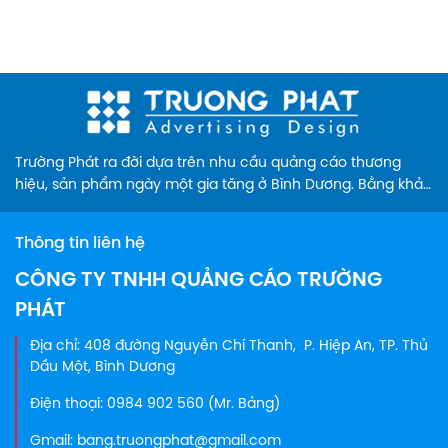
Trường Phát ra đời dựa trên nhu cầu quảng cáo thương
hiệu, sản phẩm ngày một gia tăng ở Bình Dương. Bằng khả
năng cung cấp các sản phẩm biển hiệu sáng tạo, chuyên
nghiệp, màu sắc đa dạng và vượt trội so thị trường hiện
Thông tin liên hệ
nay...
CÔNG TY TNHH QUẢNG CÁO TRƯỜNG
PHÁT
Địa chỉ: 408 đường Nguyễn Chí Thanh, P. Hiệp An, TP. Thủ
Dầu Một, Bình Dương
Điện thoại: 0984 902 560 (Mr. Bảng)
Gmail: bang.truongphat@gmail.com