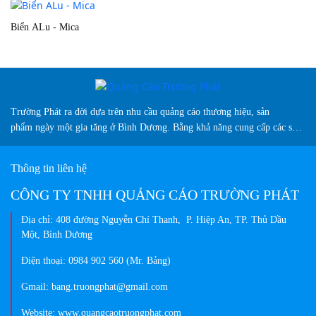
Biển ALu - Mica
Bi
Trường Phát ra đời dựa trên nhu cầu quảng cáo thương hiệu, sản
phẩm ngày một gia tăng ở Bình Dương. Bằng khả năng cung cấp các sản
phẩm biển hiệu sáng tạo, chuyên nghiệp, màu sắc đa dạng và vượt trội
so thị trường hiện nay...
Thông tin liên hệ
CÔNG TY TNHH QUẢNG CÁO TRƯỜNG PHÁT
Địa chỉ: 408 đường Nguyễn Chí Thanh, P. Hiệp An, TP. Thủ Dầu
Một, Bình Dương
Điện thoại: 0984 902 560 (Mr. Bảng)
Gmail: bang.truongphat@gmail.com
Website: www.quangcaotruongphat.com