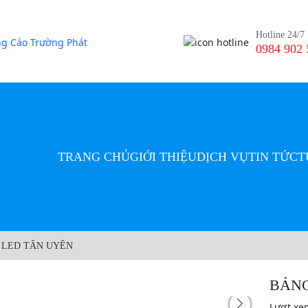
Hotline 24/7
0984 902 
TRANG CHỦ
GIỚI THIỆU
DỊCH VỤ
TIN TỨC
T
 LED TÂN UYÊN
BẢNG
Lượt xe