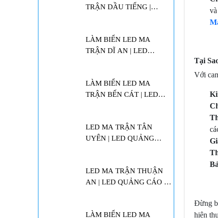
TRẬN DẦU TIẾNG |
và
BẢNG HIỆU LED ĐIỆN
M
TỬ
LÀM BIỂN LED MA
TRẬN DĨ AN | LED
Tại Sa
QUẢNG CÁO
Với cam
LÀM BIỂN LED MA
Ki
TRẬN BẾN CÁT | LED
Ch
QUẢNG CÁO | MÀN
HÌNH LED
Th
LED MA TRẬN TÂN
cá
UYÊN | LED QUẢNG
Gi
CÁO | MÀN HÌNH LED
Th
Bả
LED MA TRẬN THUẬN
AN | LED QUẢNG CÁO |
MÀN HÌNH LED
Đừng bỏ
hiện th
LÀM BIỂN LED MA