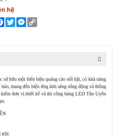
ên hệ
are
Facebook
Twitter
Messenger
Copy
Link
c sở hữu một biển hiệu quảng cáo nổi bật, có khả năng
n hảo, mang đến hiệu ứng ánh sáng sống động và thông
m kiếm đơn vị thiết kế và thi công bảng LED Tân Uyên
ạn.
trội: