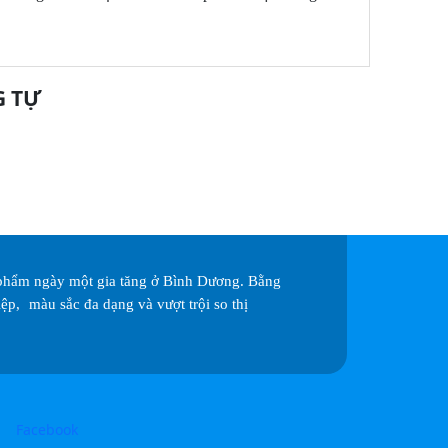
G TỰ
Biển LED v
n phẩm ngày một gia tăng ở Bình Dương. Bằng
ệp, màu sắc đa dạng và vượt trội so thị
Facebook