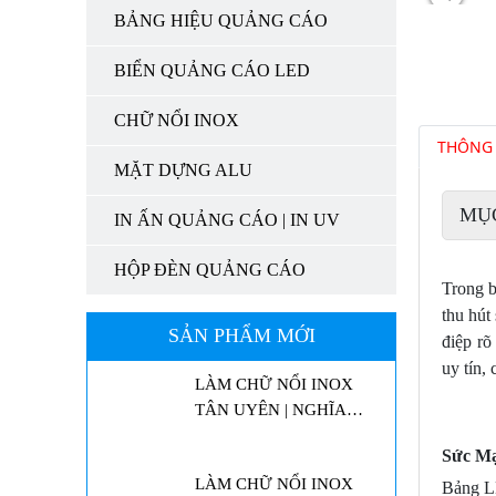
BẢNG HIỆU QUẢNG CÁO
BIỂN QUẢNG CÁO LED
CHỮ NỔI INOX
THÔNG 
MẶT DỰNG ALU
MỤ
IN ẤN QUẢNG CÁO | IN UV
HỘP ĐÈN QUẢNG CÁO
Trong b
thu hút
SẢN PHẨM MỚI
điệp rõ
uy tín,
LÀM CHỮ NỔI INOX
TÂN UYÊN | NGHĨA
TRANG THƯƠNG BINH
Sức Mạ
LIỆT SĨ
LÀM CHỮ NỔI INOX
Bảng LE