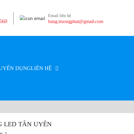
Email liên hệ
560
bang.truongphat@gmail.com
UYỂN DỤNG
LIÊN HỆ
 LED TÂN UYÊN
m:
1