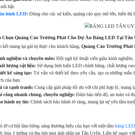
 nổi bật.
àn hình LED
:
Dùng cho các sự kiện, quảng cáo quy mô lớn, hiển thị h
o Chọn Quảng Cáo Trường Phát Cho Dự Án Bảng LED Tại Tân
 kết mang lại giá trị thực cho khách hàng,
Quảng Cáo Trường Phát
l
nh nghiệm và chuyên môn:
Đội ngũ kỹ thuật viên giàu kinh nghiệm
ất lượng vật liệu:
Sử dụng linh kiện LED chính hãng, chất lượng cao,
iết kế sáng tạo:
Tư vấn và thiết kế theo yêu cầu, tạo ra những mẫ
ch của bạn.
á cả cạnh tranh:
Cung cấp giải pháp tối ưu với chi phí hợp lý, mang lạ
i công nhanh chóng, chuyên nghiệp:
Đảm bảo tiến độ, an toàn và th
o hành uy tín:
Chính sách bảo hành rõ ràng, mang lại sự yên tâm tuyệ
 lỡ cơ hội làm bừng sáng thương hiệu của bạn với một tấm
bảng LE
ực hóa ý tưởng và thu hút mọi ánh nhìn tại Tân Uyên. Liên hệ ngay vớ