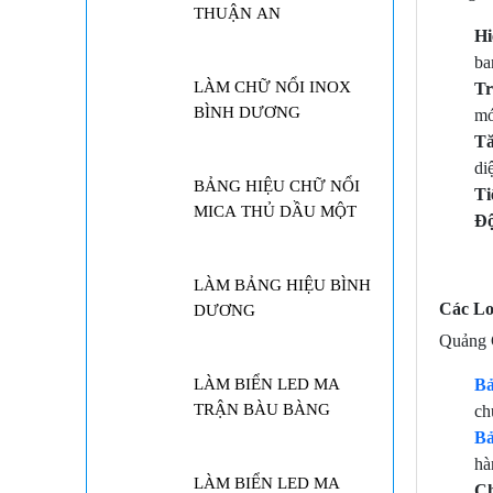
THUẬN AN
Hi
ba
LÀM CHỮ NỔI INOX
Tr
BÌNH DƯƠNG
mớ
Tă
di
BẢNG HIỆU CHỮ NỔI
Ti
MICA THỦ DẦU MỘT
Độ
LÀM BẢNG HIỆU BÌNH
Các Lo
DƯƠNG
Quảng C
B
LÀM BIỂN LED MA
TRẬN BÀU BÀNG
ch
Bả
hà
LÀM BIỂN LED MA
Ch