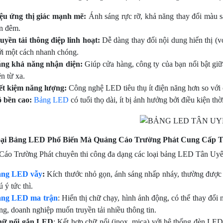
ệu ứng thị giác mạnh mẽ:
Ánh sáng rực rỡ, khả năng thay đổi màu sắ
n đêm.
uyền tải thông điệp linh hoạt:
Dễ dàng thay đổi nội dung hiển thị (v
i một cách nhanh chóng.
ng khả năng nhận diện:
Giúp cửa hàng, công ty của bạn nổi bật gi
ện từ xa.
ết kiệm năng lượng:
Công nghệ LED tiêu thụ ít điện năng hơn so với c
 bền cao:
Bảng LED
có tuổi thọ dài, ít bị ảnh hưởng bởi điều kiện thời 
ại Bảng LED Phổ Biến Mà Quảng Cáo Trường Phát Cung Cấp T
áo Trường Phát chuyên thi công đa dạng các loại bảng LED Tân Uyê
ảng LED vẫy
:
Kích thước nhỏ gọn, ánh sáng nhấp nháy, thường được đ
ú ý tức thì.
ng LED ma trận
: Hiển thị chữ chạy, hình ảnh động, có thể thay đổ
ng, doanh nghiệp muốn truyền tải nhiều thông tin.
ữ nổi gắn LED
: Kết hợp chữ nổi (inox, mica) với hệ thống đèn LED