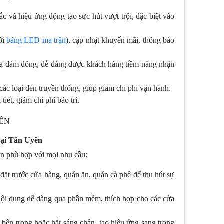
c và hiệu ứng động tạo sức hút vượt trội, đặc biệt vào
ới
bảng LED ma trận
), cập nhật khuyến mãi, thông báo
ữa đám đông, dễ dàng được khách hàng tiềm năng nhận
ác loại đèn truyền thống, giúp giảm chi phí vận hành.
tiết, giảm chi phí bảo trì.
ại Tân Uyên
n phù hợp với mọi nhu cầu:
ặt trước cửa hàng, quán ăn, quán cà phê để thu hút sự
i nội dung dễ dàng qua phần mềm, thích hợp cho các cửa
 bên trong hoặc hắt sáng chân, tạo hiệu ứng sang trọng