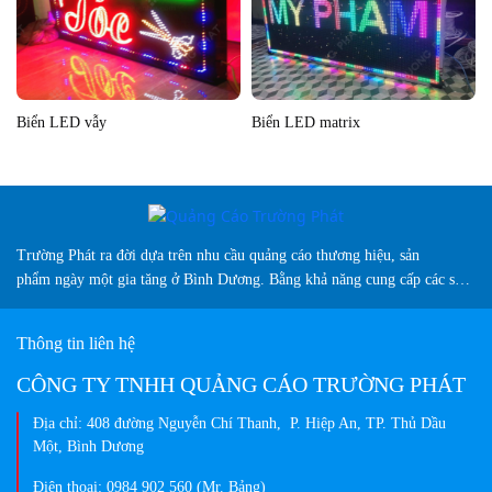
Biển LED vẫy
Biển LED matrix
Trường Phát ra đời dựa trên nhu cầu quảng cáo thương hiệu, sản
phẩm ngày một gia tăng ở Bình Dương. Bằng khả năng cung cấp các sản
phẩm biển hiệu sáng tạo, chuyên nghiệp, màu sắc đa dạng và vượt trội
so thị trường hiện nay...
Thông tin liên hệ
CÔNG TY TNHH QUẢNG CÁO TRƯỜNG PHÁT
Địa chỉ: 408 đường Nguyễn Chí Thanh, P. Hiệp An, TP. Thủ Dầu
Một, Bình Dương
Điện thoại: 0984 902 560 (Mr. Bảng)