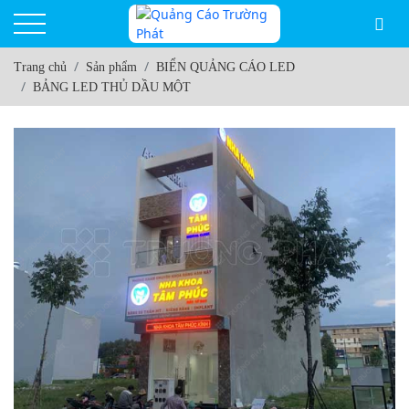
Trang chủ
Sản phẩm
BIỂN QUẢNG CÁO LED
BẢNG LED THỦ DẦU MỘT