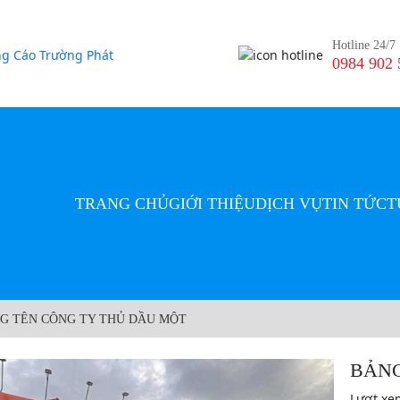
Hotline 24/7
0984 902 
TRANG CHỦ
GIỚI THIỆU
DỊCH VỤ
TIN TỨC
T
G TÊN CÔNG TY THỦ DẦU MỘT
BẢNG
Lượt xe