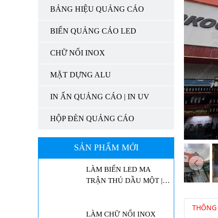
TRẬN BẾN CÁT | LED
BẢNG HIỆU QUẢNG CÁO
QUẢNG CÁO | MÀN
HÌNH LED
BIỂN QUẢNG CÁO LED
LED MA TRẬN TÂN
UYÊN | LED QUẢNG
CHỮ NỔI INOX
CÁO | MÀN HÌNH LED
MẶT DỰNG ALU
LED MA TRẬN THUẬN
AN | LED QUẢNG CÁO |
IN ẤN QUẢNG CÁO | IN UV
MÀN HÌNH LED
HỘP ĐÈN QUẢNG CÁO
LÀM BIỂN LED MA
TRẬN THỦ DẦU MỘT |
SẢN PHẨM MỚI
LED QUẢNG CÁO
LÀM CHỮ NỔI INOX
TÂN UYÊN | NGHĨA
TRANG THƯƠNG BINH
LIỆT SĨ
THÔNG 
LÀM CHỮ NỔI INOX