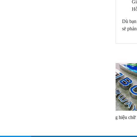
Gi
Hỗ
Dù bạn 
sẽ phản
Biển ALu 