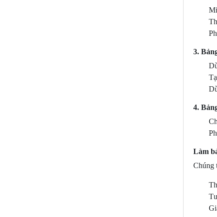
Mi
Th
Ph
3. Bảng
Dù
Tạ
Dù
4. Bảng
Ch
Ph
Làm bả
Chúng t
Th
Tư
Gi