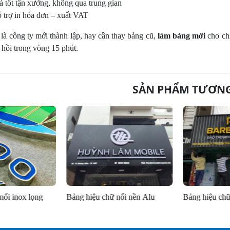
á tốt tận xưởng, không qua trung gian
 trợ in hóa đơn – xuất VAT
là công ty mới thành lập, hay cần thay bảng cũ,
làm bảng mới
cho chi
 hồi trong vòng 15 phút.
SẢN PHẨM TƯƠN
- Mica
Biển quảng cáo bạt Hiflex
Hộp đèn