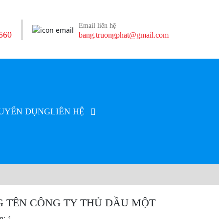
Email liên hệ
560
bang.truongphat@gmail.com
UYỂN DỤNG
LIÊN HỆ
 TÊN CÔNG TY THỦ DẦU MỘT
m:
1