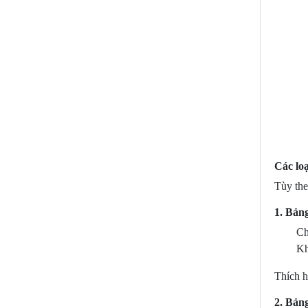
LÀM BẢNG HIỆU BÌNH
DƯƠNG
Các lo
Tùy the
1. Bản
Ch
Kh
Thích h
2. Bảng