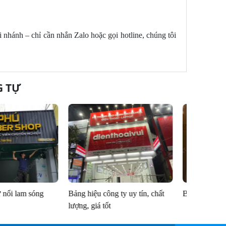
 nhánh – chỉ cần nhắn Zalo hoặc gọi hotline, chúng tôi
G TỰ
Bảng hiệu chữ nổi inox lọng
Bảng hiệ
viền