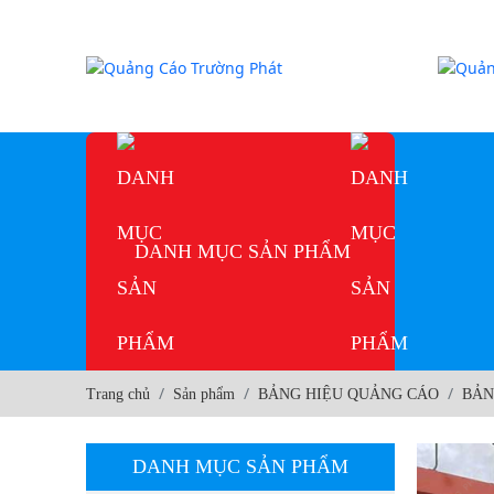
DANH MỤC SẢN PHẨM
LÀM BIỂN LED MA
Trang chủ
Sản phẩm
BẢNG HIỆU QUẢNG CÁO
BẢN
TRẬN DĨ AN | LED
QUẢNG CÁO
DANH MỤC SẢN PHẨM
LÀM BIỂN LED MA