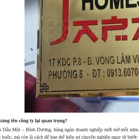
bảng tên công ty lại quan trọng?
ủ Dầu Một – Bình Dương, hàng ngàn doanh nghiệp mới mở mỗi năm.
t buộc, mà còn là cách để bạn thể hiện sự chuyên nghiệp ngay từ bước 