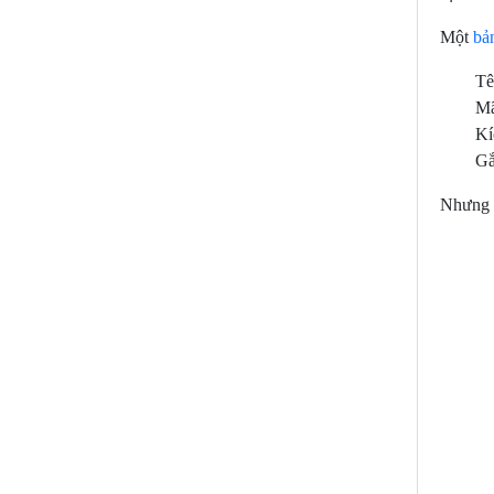
LÀM BIỂN LED MA
Một
bả
TRẬN THỦ DẦU MỘT |
LED QUẢNG CÁO
Tê
Mã
LÀM CHỮ NỔI INOX
Kí
TÂN UYÊN | NGHĨA
Gắ
TRANG THƯƠNG BINH
LIỆT SĨ
Nhưng đ
LÀM CHỮ NỔI INOX
THUẬN AN
LÀM CHỮ NỔI INOX
BÌNH DƯƠNG
BẢNG HIỆU CHỮ NỔI
MICA THỦ DẦU MỘT