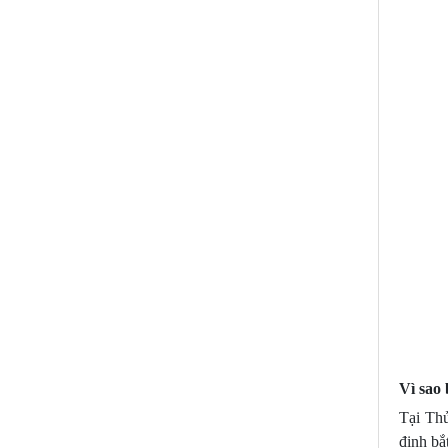
LÀM BIỂN LED MA
TRẬN DẦU TIẾNG |
BẢNG HIỆU LED ĐIỆN
TỬ
LÀM BIỂN LED MA
TRẬN DĨ AN | LED
QUẢNG CÁO
LÀM BIỂN LED MA
TRẬN BẾN CÁT | LED
QUẢNG CÁO | MÀN
HÌNH LED
LED MA TRẬN TÂN
UYÊN | LED QUẢNG
CÁO | MÀN HÌNH LED
LED MA TRẬN THUẬN
Vì sao 
AN | LED QUẢNG CÁO |
Tại Th
MÀN HÌNH LED
định bắ