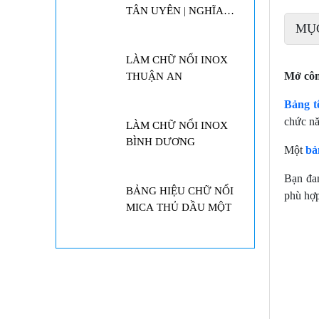
THUẬN AN
MỤ
LÀM CHỮ NỔI INOX
Mở côn
BÌNH DƯƠNG
Bảng t
chức nă
BẢNG HIỆU CHỮ NỔI
MICA THỦ DẦU MỘT
Một
bả
Bạn đa
LÀM BẢNG HIỆU BÌNH
phù hợp
DƯƠNG
LÀM BIỂN LED MA
TRẬN BÀU BÀNG