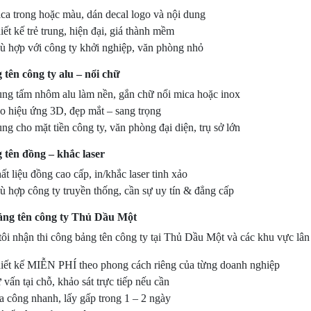
ca trong hoặc màu, dán decal logo và nội dung
iết kế trẻ trung, hiện đại, giá thành mềm
ù hợp với công ty khởi nghiệp, văn phòng nhỏ
 tên công ty alu – nổi chữ
ng tấm nhôm alu làm nền, gắn chữ nổi mica hoặc inox
o hiệu ứng 3D, đẹp mắt – sang trọng
ng cho mặt tiền công ty, văn phòng đại diện, trụ sở lớn
 tên đồng – khắc laser
ất liệu đồng cao cấp, in/khắc laser tinh xảo
ù hợp công ty truyền thống, cần sự uy tín & đẳng cấp
ng tên công ty Thủ Dầu Một
ôi nhận thi công bảng tên công ty tại Thủ Dầu Một và các khu vực lân 
iết kế MIỄN PHÍ theo phong cách riêng của từng doanh nghiệp
 vấn tại chỗ, khảo sát trực tiếp nếu cần
a công nhanh, lấy gấp trong 1 – 2 ngày