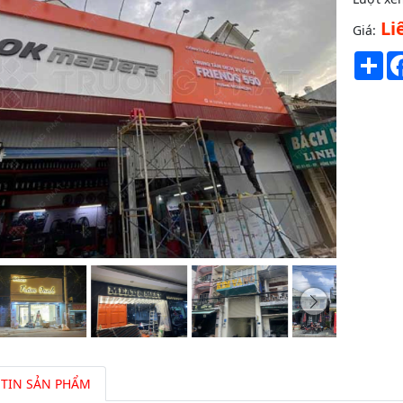
Li
Giá:
Sh
TIN SẢN PHẨM