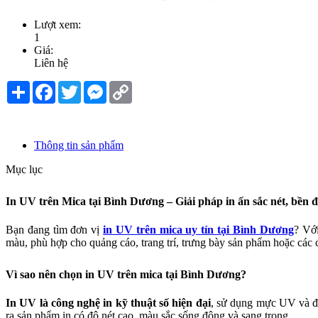
Lượt xem:
1
Giá:
Liên hệ
Share
Facebook
Twitter
Messenger
Copy
Link
Thông tin sản phẩm
Mục lục
In UV trên Mica tại Bình Dương – Giải pháp in ấn sắc nét, bền 
Bạn đang tìm đơn vị
in UV trên mica uy tín tại Bình Dương
? Với
màu, phù hợp cho quảng cáo, trang trí, trưng bày sản phẩm hoặc các 
Vì sao nên chọn in UV trên mica tại Bình Dương?
In UV là công nghệ in kỹ thuật số hiện đại
, sử dụng mực UV và đèn
ra sản phẩm in có độ nét cao, màu sắc sống động và sang trọng.