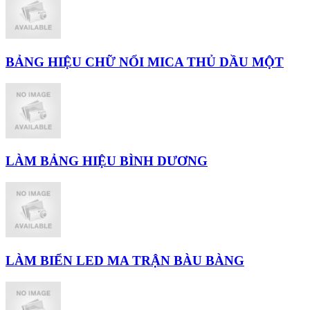
BẢNG HIỆU CHỮ NỔI MICA THỦ DẦU MỘT
LÀM BẢNG HIỆU BÌNH DƯƠNG
LÀM BIỂN LED MA TRẬN BÀU BÀNG