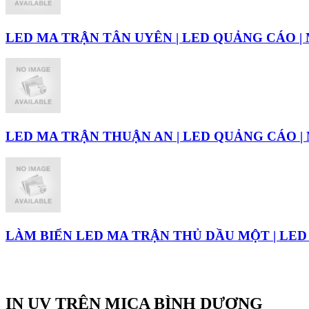
LED MA TRẬN TÂN UYÊN | LED QUẢNG CÁO |
LED MA TRẬN THUẬN AN | LED QUẢNG CÁO |
LÀM BIỂN LED MA TRẬN THỦ DẦU MỘT | LE
IN UV TRÊN MICA BÌNH DƯƠNG