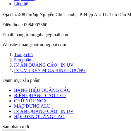
Liên hệ
Địa chỉ:
408 đường Nguyễn Chí Thanh, P. Hiệp An, TP. Thủ Dầu M
Điện thoại:
0984902560
Email:
bang.truongphat@gmail.com
Website:
quangcaotruongphat.com
Trang chủ
Sản phẩm
IN ẤN QUẢNG CÁO | IN UV
IN UV TRÊN MICA BÌNH DƯƠNG
Danh mục sản phẩm
BẢNG HIỆU QUẢNG CÁO
BIỂN QUẢNG CÁO LED
CHỮ NỔI INOX
MẶT DỰNG ALU
IN ẤN QUẢNG CÁO | IN UV
HỘP ĐÈN QUẢNG CÁO
Sản phẩm mới