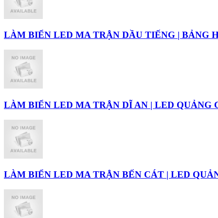
LÀM BIỂN LED MA TRẬN DẦU TIẾNG | BẢNG H
LÀM BIỂN LED MA TRẬN DĨ AN | LED QUẢNG
LÀM BIỂN LED MA TRẬN BẾN CÁT | LED QUẢ