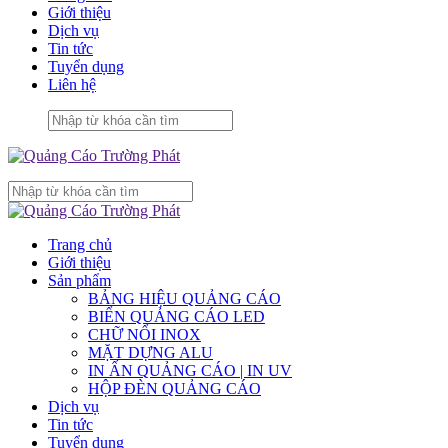
Giới thiệu
Dịch vụ
Tin tức
Tuyển dụng
Liên hệ
Trang chủ
Giới thiệu
Sản phẩm
BẢNG HIỆU QUẢNG CÁO
BIỂN QUẢNG CÁO LED
CHỮ NỔI INOX
MẶT DỰNG ALU
IN ẤN QUẢNG CÁO | IN UV
HỘP ĐÈN QUẢNG CÁO
Dịch vụ
Tin tức
Tuyển dụng