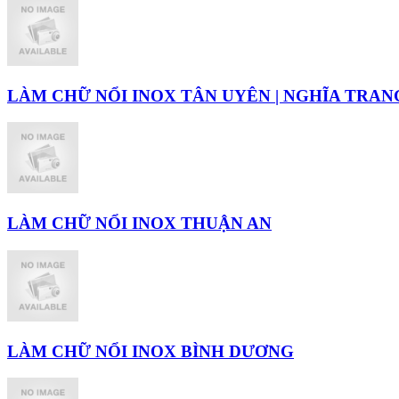
LÀM CHỮ NỔI INOX TÂN UYÊN | NGHĨA TRAN
LÀM CHỮ NỔI INOX THUẬN AN
LÀM CHỮ NỔI INOX BÌNH DƯƠNG