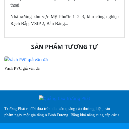
thoại
Nhà xưởng khu vực Mỹ Phước 1–2–3, khu công nghiệp
Rạch Bắp, VSIP 2, Bàu Bàng...
SẢN PHẨM TƯƠNG TỰ
Vách PVC giả vân đá
M
Trường Phát ra đời dựa trên nhu cầu quảng cáo thương hiệu, sản
phẩm ngày một gia tăng ở Bình Dương. Bằng khả năng cung cấp các sản
phẩm biển hiệu sáng tạo, chuyên nghiệp, màu sắc đa dạng và vượt trội
so thị trường hiện nay...