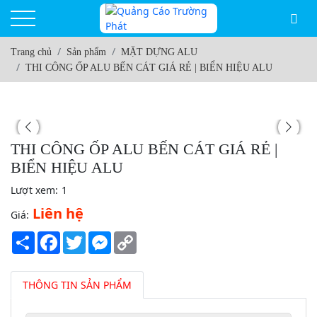
Trang chủ
Sản phẩm
MẶT DỰNG ALU
THI CÔNG ỐP ALU BẾN CÁT GIÁ RẺ | BIỂN HIỆU ALU
THI CÔNG ỐP ALU BẾN CÁT GIÁ RẺ |
BIỂN HIỆU ALU
Lượt xem:
1
Liên hệ
Giá:
Share
Facebook
Twitter
Messenger
Copy
Link
THÔNG TIN SẢN PHẨM