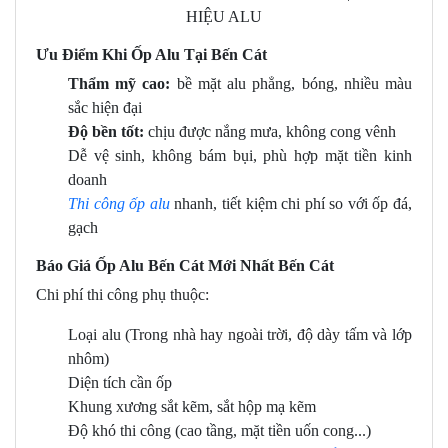
Ưu Điểm Khi Ốp Alu Tại Bến Cát
Thẩm mỹ cao:
bề mặt alu phẳng, bóng, nhiều màu
sắc hiện đại
Độ bền tốt:
chịu được nắng mưa, không cong vênh
Dễ vệ sinh, không bám bụi, phù hợp mặt tiền kinh
doanh
Thi công ốp alu
nhanh, tiết kiệm chi phí so với ốp đá,
gạch
Báo Giá Ốp Alu Bến Cát Mới Nhất Bến Cát
Chi phí thi công phụ thuộc:
Loại alu (Trong nhà hay ngoài trời, độ dày tấm và lớp
nhôm)
Diện tích cần ốp
Khung xương sắt kẽm, sắt hộp mạ kẽm
Độ khó thi công (cao tầng, mặt tiền uốn cong...)