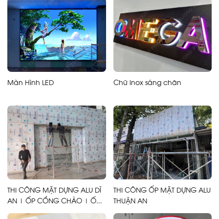
Màn Hình LED
Chữ inox sáng chân
THI CÔNG MẶT DỰNG ALU DĨ
THI CÔNG ỐP MẶT DỰNG ALU
AN | ỐP CỔNG CHÀO | ỐP
THUẬN AN
CỘT | ỐP MẶT TIỀN ALU