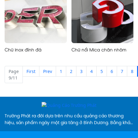
Chữ Inox đính đá
Chữ nổi Mica chân nhôm
Page
First
Prev
1
2
3
4
5
6
7
8
9/11
Trường Phát ra đời dựa trên nhu cầu quảng cáo thương
hiệu, sản phẩm ngày một gia tăng ở Bình Dương. Bằng khả
năng cung cấp các sản phẩm biển hiệu sáng tạo, chuyên
nghiệp, màu sắc đa dạng và vượt trội so thị trường hiện