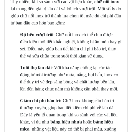
Tuy nhiên, khi so sánh với các vật liệu khác,
chữ nổi inox
lại mang đến giá trị lâu dài và lợi ích vượt trội. Một số lý do
giúp chữ nổi inox trở thành lựa chọn tốt mặc dù chi phí đầu
tư ban đầu cao hơn bao gồm:
Độ bền vượt trội
: Chữ nổi inox có thể chịu được
điều kiện thời tiết khắc nghiệt, không bị ăn mòn hay gỉ
sét. Điều này giúp bạn tiết kiệm chi phí bảo trì, thay
thế và sửa chữa trong suốt thời gian sử dụng.
Tuổi thọ lâu dài
: Với khả năng chống lại các tác
động từ môi trường như mưa, nắng, bụi bẩn, inox có
thể duy trì vẻ đẹp sáng bóng và chất lượng bền lâu,
lên đến hàng chục năm mà không cần phải thay mới.
Giảm chi phí bảo trì:
Chữ inox không cần bảo trì
thường xuyên, giúp bạn tiết kiệm chi phí về lâu dài.
Đây là yếu tố quan trọng khi so sánh với các vật liệu
khác, ví dụ như
bảng hiệu nhựa
hoặc
bảng hiệu
mica
, những vật liệu này có thể bị phai màu, xuống