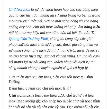
Chữ Nổi Inox
là sự lựa chọn hoàn hảo cho các bảng hiệu
quảng cáo hiện đại, mang lại sự sang trọng và bền bỉ trong
mọi điều kiện thời tiết. Với bề mặt sáng bóng và khả năng
chống oxy hóa, chữ nổi inox không chỉ giúp làm
bảng hiệu
nổi bật thương hiệu mà còn đảm bảo độ bền lâu dài. Tại
Quảng Cáo Trường Phát,
chúng tôi cung cấp các giải
pháp chữ nổi inox chất lượng cao, được gia công tỉ mỉ và
sử dụng công nghệ hiện đại như máy CNC, laser để tạo ra
những
bảng hiệu đẹp
, sắc nét và bền vững. Chúng tôi cam
kết mang lại sự hài lòng cho khách hàng với dịch vụ thi
công nhanh chóng, chuyên nghiệp và giá cả hợp lý.
Giới thiệu dịch vụ làm bảng hiệu chữ nổi Inox tại Bình
Dưỡng
Bảng hiệu quảng cáo chữ nổi inox là gì?
Chữ nổi inox
là loại bảng hiệu được chế tạo từ vật liệu
inox (thép không gỉ), cho phép tạo ra các chữ cái hoặc hình
ảnh với độ sâu và độ bền cực kỳ cao. Đặc điểm nổi bật của