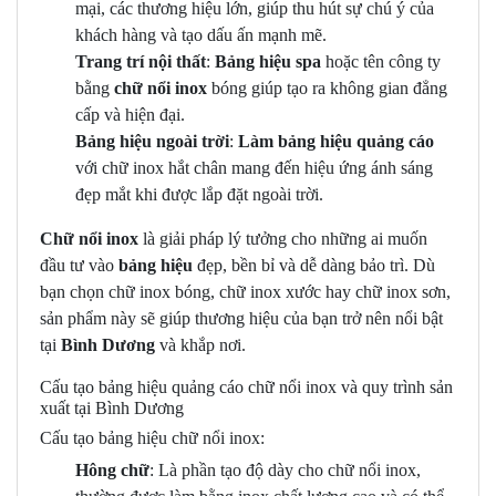
mại, các thương hiệu lớn, giúp thu hút sự chú ý của
khách hàng và tạo dấu ấn mạnh mẽ.
Trang trí nội thất
:
Bảng hiệu spa
hoặc tên công ty
bằng
chữ nổi inox
bóng giúp tạo ra không gian đẳng
cấp và hiện đại.
Bảng hiệu ngoài trời
:
Làm bảng hiệu quảng cáo
với chữ inox hắt chân mang đến hiệu ứng ánh sáng
đẹp mắt khi được lắp đặt ngoài trời.
Chữ nổi inox
là giải pháp lý tưởng cho những ai muốn
đầu tư vào
bảng hiệu
đẹp, bền bỉ và dễ dàng bảo trì. Dù
bạn chọn chữ inox bóng, chữ inox xước hay chữ inox sơn,
sản phẩm này sẽ giúp thương hiệu của bạn trở nên nổi bật
tại
Bình Dương
và khắp nơi.
Cấu tạo bảng hiệu quảng cáo chữ nổi inox và quy trình sản
xuất tại Bình Dương
Cấu tạo bảng hiệu chữ nổi inox:
Hông chữ
: Là phần tạo độ dày cho chữ nổi inox,