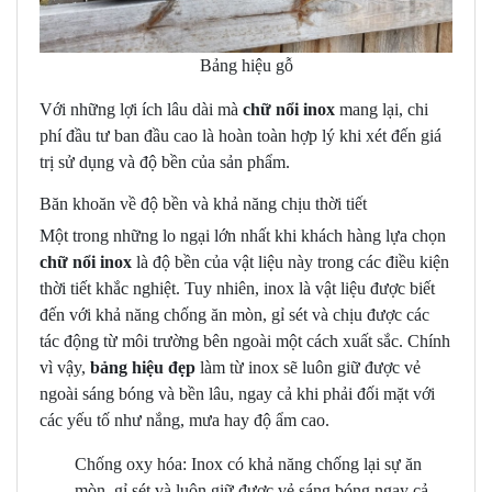
Bảng hiệu gỗ
Với những lợi ích lâu dài mà
chữ nổi inox
mang lại, chi
phí đầu tư ban đầu cao là hoàn toàn hợp lý khi xét đến giá
trị sử dụng và độ bền của sản phẩm.
Băn khoăn về độ bền và khả năng chịu thời tiết
Một trong những lo ngại lớn nhất khi khách hàng lựa chọn
chữ nổi inox
là độ bền của vật liệu này trong các điều kiện
thời tiết khắc nghiệt. Tuy nhiên, inox là vật liệu được biết
đến với khả năng chống ăn mòn, gỉ sét và chịu được các
tác động từ môi trường bên ngoài một cách xuất sắc. Chính
vì vậy,
bảng hiệu đẹp
làm từ inox sẽ luôn giữ được vẻ
ngoài sáng bóng và bền lâu, ngay cả khi phải đối mặt với
các yếu tố như nắng, mưa hay độ ẩm cao.
Chống oxy hóa: Inox có khả năng chống lại sự ăn
mòn, gỉ sét và luôn giữ được vẻ sáng bóng ngay cả