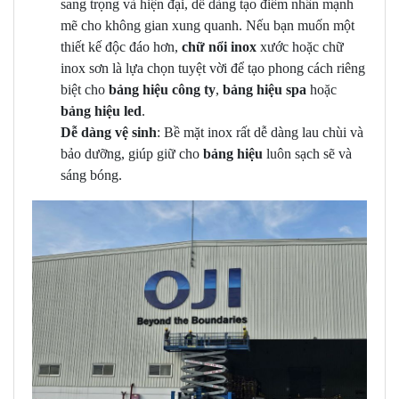
sang trọng và hiện đại, dễ dàng tạo điểm nhấn mạnh
mẽ cho không gian xung quanh. Nếu bạn muốn một
thiết kế độc đáo hơn,
chữ nổi inox
xước hoặc chữ
inox sơn là lựa chọn tuyệt vời để tạo phong cách riêng
biệt cho
bảng hiệu công ty
,
bảng hiệu spa
hoặc
bảng hiệu led
.
Dễ dàng vệ sinh
: Bề mặt inox rất dễ dàng lau chùi và
bảo dưỡng, giúp giữ cho
bảng hiệu
luôn sạch sẽ và
sáng bóng.