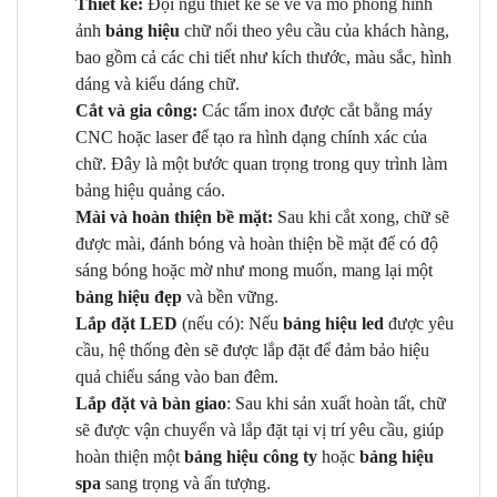
Thiết kế:
Đội ngũ thiết kế sẽ vẽ và mô phỏng hình
ảnh
bảng hiệu
chữ nổi theo yêu cầu của khách hàng,
bao gồm cả các chi tiết như kích thước, màu sắc, hình
dáng và kiểu dáng chữ.
Cắt và gia công:
Các tấm inox được cắt bằng máy
CNC hoặc laser để tạo ra hình dạng chính xác của
chữ. Đây là một bước quan trọng trong quy trình làm
bảng hiệu quảng cáo.
Mài và hoàn thiện bề mặt:
Sau khi cắt xong, chữ sẽ
được mài, đánh bóng và hoàn thiện bề mặt để có độ
sáng bóng hoặc mờ như mong muốn, mang lại một
bảng hiệu đẹp
và bền vững.
Lắp đặt LED
(nếu có): Nếu
bảng hiệu led
được yêu
cầu, hệ thống đèn sẽ được lắp đặt để đảm bảo hiệu
quả chiếu sáng vào ban đêm.
Lắp đặt và bàn giao
: Sau khi sản xuất hoàn tất, chữ
sẽ được vận chuyển và lắp đặt tại vị trí yêu cầu, giúp
hoàn thiện một
bảng hiệu công ty
hoặc
bảng hiệu
spa
sang trọng và ấn tượng.