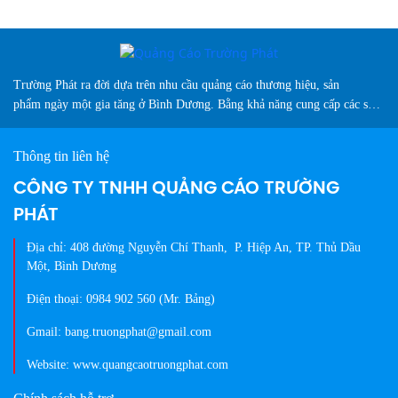
Trường Phát ra đời dựa trên nhu cầu quảng cáo thương hiệu, sản
phẩm ngày một gia tăng ở Bình Dương. Bằng khả năng cung cấp các sản
phẩm biển hiệu sáng tạo, chuyên nghiệp, màu sắc đa dạng và vượt trội
so thị trường hiện nay...
Thông tin liên hệ
CÔNG TY TNHH QUẢNG CÁO TRƯỜNG
PHÁT
Địa chỉ: 408 đường Nguyễn Chí Thanh, P. Hiệp An, TP. Thủ Dầu
Một, Bình Dương
Điện thoại: 0984 902 560 (Mr. Bảng)
Gmail: bang.truongphat@gmail.com
Website: www.quangcaotruongphat.com