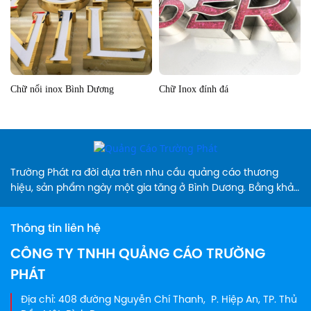
Chữ nổi inox Bình Dương
Chữ Inox đính đá
Trường Phát ra đời dựa trên nhu cầu quảng cáo thương
hiệu, sản phẩm ngày một gia tăng ở Bình Dương. Bằng khả
năng cung cấp các sản phẩm biển hiệu sáng tạo, chuyên
nghiệp, màu sắc đa dạng và vượt trội so thị trường hiện
Thông tin liên hệ
nay...
CÔNG TY TNHH QUẢNG CÁO TRƯỜNG
PHÁT
Địa chỉ: 408 đường Nguyễn Chí Thanh, P. Hiệp An, TP. Thủ