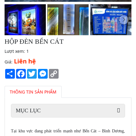
HỘP ĐÈN BẾN CÁT
Lượt xem:
1
Liên hệ
Giá:
Share
Facebook
Twitter
Messenger
Copy
Link
THÔNG TIN SẢN PHẨM
MỤC LỤC
Tại khu vực đang phát triển mạnh như Bến Cát – Bình Dương,