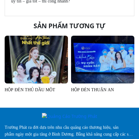
uy tín – giá tốt – thi công nhanh?
SẢN PHẨM TƯƠNG TỰ
HỘP ĐÈN THỦ DẦU MỘT
HỘP ĐÈN THUẬN AN
Trường Phát ra đời dựa trên nhu cầu quảng cáo thương hiệu, sản
phẩm ngày một gia tăng ở Bình Dương. Bằng khả năng cung cấp các sản