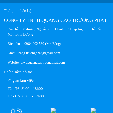
phẩm biển hiệu sáng tạo, chuyên nghiệp, màu sắc đa dạng và vượt trội
so thị trường hiện nay...
Thông tin liên hệ
CÔNG TY TNHH QUẢNG CÁO TRƯỜNG PHÁT
Địa chỉ: 408 đường Nguyễn Chí Thanh, P. Hiệp An, TP. Thủ Dầu
Một, Bình Dương
Điện thoại: 0984 902 560 (Mr. Bảng)
Gmail: bang.truongphat@gmail.com
Website: www.quangcaotruongphat.com
Chính sách hỗ trợ
Thời gian làm việc
T2 - T6:
8h00 - 18h00
T7 - CN:
8h00 - 12h00