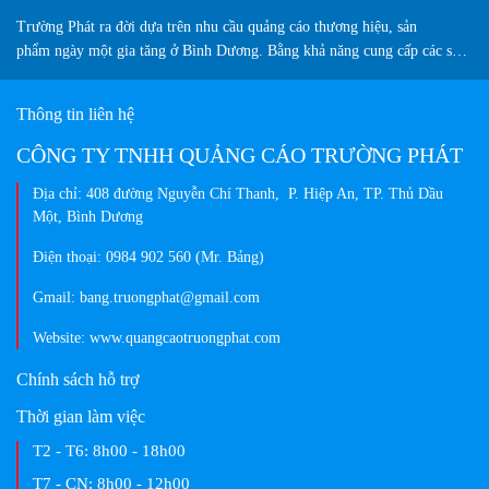
Trường Phát ra đời dựa trên nhu cầu quảng cáo thương hiệu, sản
phẩm ngày một gia tăng ở Bình Dương. Bằng khả năng cung cấp các sản
phẩm biển hiệu sáng tạo, chuyên nghiệp, màu sắc đa dạng và vượt trội
so thị trường hiện nay...
Thông tin liên hệ
CÔNG TY TNHH QUẢNG CÁO TRƯỜNG PHÁT
Địa chỉ: 408 đường Nguyễn Chí Thanh, P. Hiệp An, TP. Thủ Dầu
Một, Bình Dương
Điện thoại: 0984 902 560 (Mr. Bảng)
Gmail: bang.truongphat@gmail.com
Website: www.quangcaotruongphat.com
Chính sách hỗ trợ
Thời gian làm việc
T2 - T6:
8h00 - 18h00
T7 - CN:
8h00 - 12h00