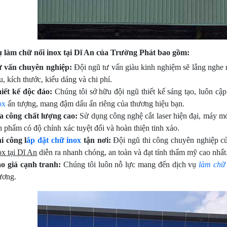
ụ làm chữ nổi inox tại Dĩ An của Trường Phát bao gồm:
 vấn chuyên nghiệp:
Đội ngũ tư vấn giàu kinh nghiệm sẽ lắng nghe n
ệu, kích thước, kiểu dáng và chi phí.
iết kế độc đáo:
Chúng tôi sở hữu đội ngũ thiết kế sáng tạo, luôn c
ox
ấn tượng, mang đậm dấu ấn riêng của thương hiệu bạn.
a công chất lượng cao:
Sử dụng công nghệ cắt laser hiện đại, máy mó
n phẩm có độ chính xác tuyệt đối và hoàn thiện tinh xảo.
i công l
ắp đặt chữ inox
tận nơi:
Đội ngũ thi công chuyên nghiệp củ
ox tại Dĩ An
diễn ra nhanh chóng, an toàn và đạt tính thẩm mỹ cao nhất
o giá cạnh tranh:
Chúng tôi luôn nỗ lực mang đến dịch vụ
làm chữ 
ơng.