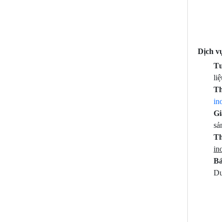
Dịch v
Tư
li
Th
in
Gi
sả
Th
in
Bá
Dư