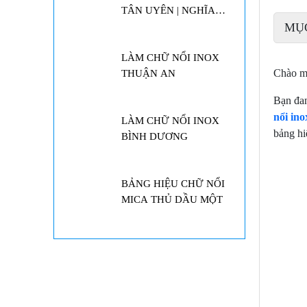
THUẬN AN
MỤ
LÀM CHỮ NỔI INOX
Chào m
BÌNH DƯƠNG
Bạn đan
nổi ino
BẢNG HIỆU CHỮ NỔI
bảng hi
MICA THỦ DẦU MỘT
LÀM BẢNG HIỆU BÌNH
DƯƠNG