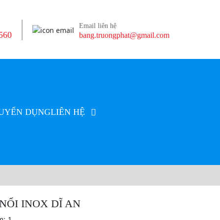
Email liên hệ
560
bang.truongphat@gmail.com
UYỂN DỤNG
LIÊN HỆ
NỔI INOX DĨ AN
m:
1