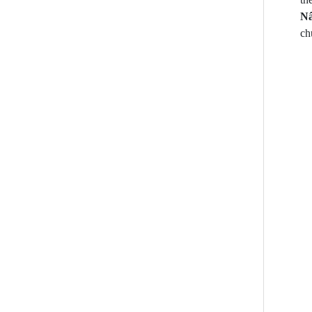
Nâ
ch