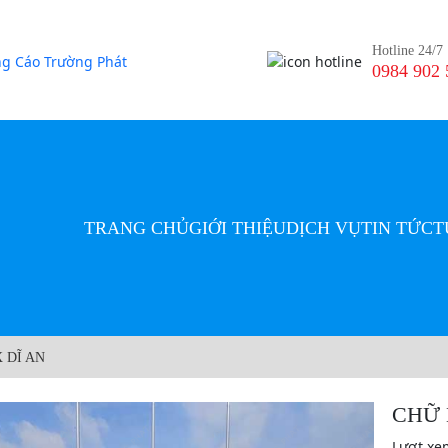
Hotline 24/7
0984 902 
TRANG CHỦ
GIỚI THIỆU
DỊCH VỤ
TIN TỨC
T
 DĨ AN
CHỮ 
Lượt xe