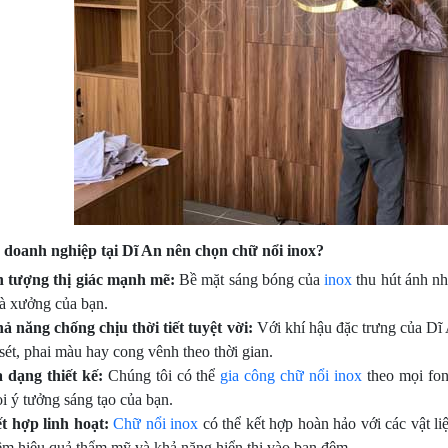
o doanh nghiệp tại Dĩ An nên chọn chữ nổi inox?
 tượng thị giác mạnh mẽ:
Bề mặt sáng bóng của
inox
thu hút ánh nh
à xưởng của bạn.
ả năng chống chịu thời tiết tuyệt vời:
Với khí hậu đặc trưng của Dĩ
 sét, phai màu hay cong vênh theo thời gian.
 dạng thiết kế:
Chúng tôi có thể
gia công chữ nổi inox
theo mọi fon
i ý tưởng sáng tạo của bạn.
t hợp linh hoạt:
Chữ nổi inox
có thể kết hợp hoàn hảo với các vật l
êm hiệu quả thẩm mỹ và khả năng hiển thị vào ban đêm.