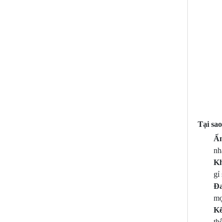
Tại sa
Ấn
nh
Kh
gỉ
Đa
mọ
Kế
th