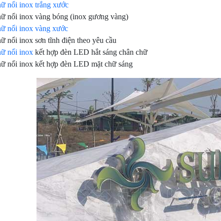
ữ nổi inox trắng xước
ữ nổi inox vàng bóng (inox gương vàng)
ữ nổi inox vàng xước
ữ nổi inox sơn tĩnh điện theo yêu cầu
ữ nổi inox
kết hợp đèn LED hắt sáng chân chữ
ữ nổi inox kết hợp đèn LED mặt chữ sáng