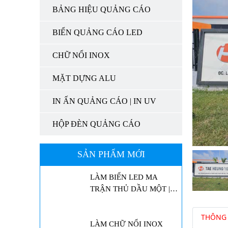
TRẬN BẾN CÁT | LED
BẢNG HIỆU QUẢNG CÁO
QUẢNG CÁO | MÀN
HÌNH LED
BIỂN QUẢNG CÁO LED
LED MA TRẬN TÂN
UYÊN | LED QUẢNG
CHỮ NỔI INOX
CÁO | MÀN HÌNH LED
MẶT DỰNG ALU
LED MA TRẬN THUẬN
AN | LED QUẢNG CÁO |
IN ẤN QUẢNG CÁO | IN UV
MÀN HÌNH LED
HỘP ĐÈN QUẢNG CÁO
LÀM BIỂN LED MA
TRẬN THỦ DẦU MỘT |
SẢN PHẨM MỚI
LED QUẢNG CÁO
LÀM CHỮ NỔI INOX
TÂN UYÊN | NGHĨA
TRANG THƯƠNG BINH
LIỆT SĨ
THÔNG 
LÀM CHỮ NỔI INOX