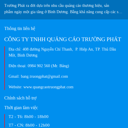
Trường Phát ra đời dựa trên nhu cầu quảng cáo thương hiệu, sản
phẩm ngày một gia tăng ở Bình Dương. Bằng khả năng cung cấp các sản
phẩm biển hiệu sáng tạo, chuyên nghiệp, màu sắc đa dạng và vượt trội
so thị trường hiện nay...
Thông tin liên hệ
CÔNG TY TNHH QUẢNG CÁO TRƯỜNG PHÁT
Địa chỉ: 408 đường Nguyễn Chí Thanh, P. Hiệp An, TP. Thủ Dầu
Một, Bình Dương
Điện thoại: 0984 902 560 (Mr. Bảng)
Gmail: bang.truongphat@gmail.com
Website: www.quangcaotruongphat.com
Chính sách hỗ trợ
Thời gian làm việc
T2 - T6:
8h00 - 18h00
T7 - CN:
8h00 - 12h00