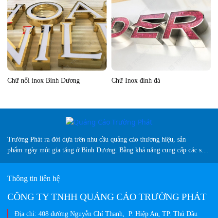
Chữ nổi inox Bình Dương
Chữ Inox đính đá
Trường Phát ra đời dựa trên nhu cầu quảng cáo thương hiệu, sản
phẩm ngày một gia tăng ở Bình Dương. Bằng khả năng cung cấp các sản
phẩm biển hiệu sáng tạo, chuyên nghiệp, màu sắc đa dạng và vượt trội
so thị trường hiện nay...
Thông tin liên hệ
CÔNG TY TNHH QUẢNG CÁO TRƯỜNG PHÁT
Địa chỉ: 408 đường Nguyễn Chí Thanh, P. Hiệp An, TP. Thủ Dầu