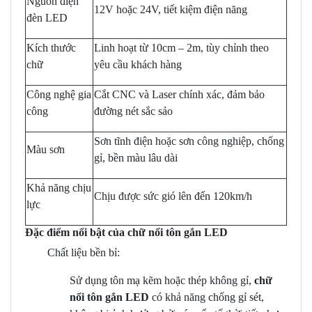
Nguồn điện
12V hoặc 24V, tiết kiệm điện năng
đèn LED
Kích thước
Linh hoạt từ 10cm – 2m, tùy chỉnh theo
chữ
yêu cầu khách hàng
Công nghệ gia
Cắt CNC và Laser chính xác, đảm bảo
công
đường nét sắc sảo
Sơn tĩnh điện hoặc sơn công nghiệp, chống
Màu sơn
gỉ, bền màu lâu dài
Khả năng chịu
Chịu được sức gió lên đến 120km/h
lực
Đặc điểm nổi bật của chữ nổi tôn gắn LED
Chất liệu bền bỉ:
Sử dụng tôn mạ kẽm hoặc thép không gỉ,
chữ
nổi tôn gắn LED
có khả năng chống gỉ sét,