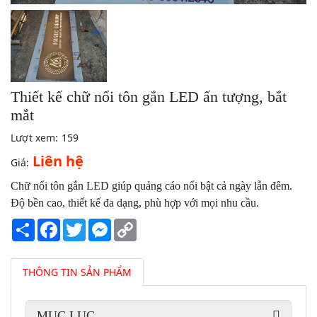
Thiết kế chữ nổi tôn gắn LED ấn tượng, bắt
mắt
Lượt xem:
159
Liên hệ
Giá:
Chữ nổi tôn gắn LED giúp quảng cáo nổi bật cả ngày lẫn đêm.
Độ bền cao, thiết kế đa dạng, phù hợp với mọi nhu cầu.
Share
Facebook
Twitter
Messenger
Copy
Link
THÔNG TIN SẢN PHẨM
MỤC LỤC