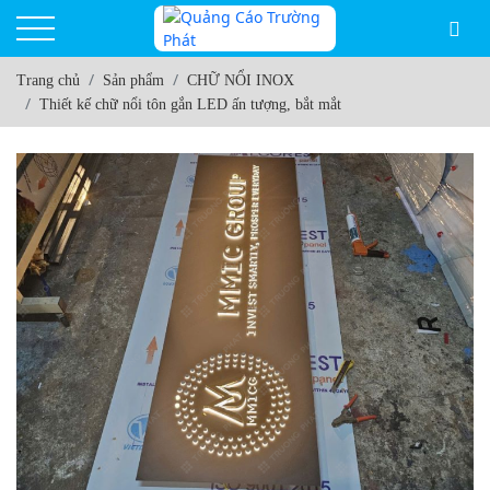
Trang chủ
Sản phẩm
CHỮ NỔI INOX
Thiết kế chữ nổi tôn gắn LED ấn tượng, bắt mắt