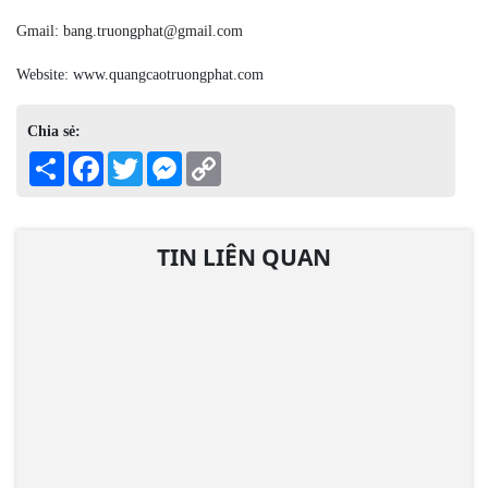
Gmail: bang.truongphat@gmail.com
Website: www.quangcaotruongphat.com
Chia sẻ:
Share
Facebook
Twitter
Messenger
Copy
Link
TIN LIÊN QUAN
10 quảng cáo trên cầu thang siêu độc đáo
Tận dụng không gian của cầu thang, những quảng cáo này mang lại
cái nhìn mới lạ và độc đáo.
10 Quảng Cáo Trên Cầu
Thang Siêu Độc Đáo