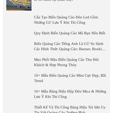
Những Gì? Lưu Ý Khi
Quy Định Biển Quảng Cáo Mà
Thi Công
Bạn Nên Biết
Biển Quảng Cáo
Tiếng Anh Là Gì?
So Sánh Các Hình
Thức Quảng Cáo:
Mẹo Phối Màu Biển Quảng Cáo Thu Hút
Banner, Booklet,
Khách & Hợp Phong Thủy
Poster
10+ Mẫu Biển Quảng Cáo
Mini Cực Đẹp, Bắt Trend
10+ Mẫu Bảng Hiệu Hộp
Đèn Mica & Những Lưu
Ý Khi Thi Công
Thiết Kế Và Thi Công
Bảng Hiệu Trà Sữa Uy
Tín Với Quảng Cáo
Trường Phát
Các Lưu Ý Khi Thiết Kế Và Thi Công Bảng