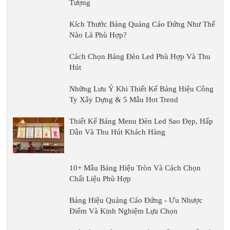
Thiết Kế Bảng Hiệu
Công Ty Xây Dựng &
Thiết Kế Bảng Menu Đèn Led Sao Đẹp, Hấp
5 Mẫu Hot Trend
Dẫn Và Thu Hút Khách Hàng
10+ Mẫu Bảng Hiệu Tròn Và Cách Chọn
Chất Liệu Phù Hợp
Bảng Hiệu Quảng Cáo
Đứng - Ưu Nhược
Điểm Và Kinh Nghiệm
Lựa Chọn
Giá Bảng Hiệu Hiflex:
Tìm Hiểu Chi Tiết Và
Những Yếu Tố Quyết
500+ Mẫu Bảng Hiệu
Định
Quảng Cáo Gỗ - Lưu Ý
Khi Chọn Loại Gỗ
Lưu Ý Khi Chọn Màu Sắc Bảng Hiệu Tạp
Hóa