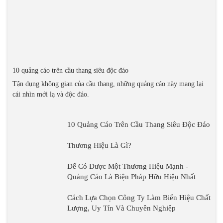
Thương Hiệu Là Gì?
Để Có Được Một
Thương Hiệu Mạnh -
Quảng Cáo Là Biện
Pháp Hữu Hiệu Nhất
Cách Lựa Chọn Công
Ty Làm Biển Hiệu
Chất Lượng, Uy Tín
Và Chuyên Nghiệp
Làm Thế Nào Để Có 1 Biển
Quảng Cáo Tốt.
Làm Cách Nào Để Có
Một Biển Hiệu Quảng
Cáo Tốt Nhưng Vẫn
TỔNG QUAN VỀ BIỂN
Chất Lượng?
QUẢNG CÁO LED VẪY
PHÂN LOẠI VÀ ĐẶC
TRƯNG CỦA BẢNG