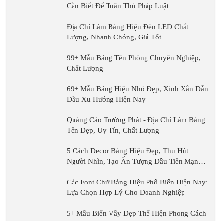
Chuyên Nghiệp, Chất
Lượng
69+ Mẫu Bảng Hiệu Nhỏ Đẹp, Xinh Xắn Dẫn
Đầu Xu Hướng Hiện Nay
Quảng Cáo Trường
Phát - Địa Chỉ Làm
Bảng Tên Đẹp, Uy Tín,
Chất Lượng
5 Cách Decor Bảng
Hiệu Đẹp, Thu Hút
Người Nhìn, Tạo Ấn
Tượng Đầu Tiên
Các Font Chữ Bảng
Mạnh Mẽ
Hiệu Phổ Biến Hiện
Nay: Lựa Chọn Hợp
Lý Cho Doanh
5+ Mẫu Biển Vẫy Đẹp
Nghiệp
Thể Hiện Phong Cách
Và Thương Hiệu Của
Bảng Hiệu Alu Là Gì? Các
Bạn
Loại Bảng Hiệu Ốp Nhôm
Alu?