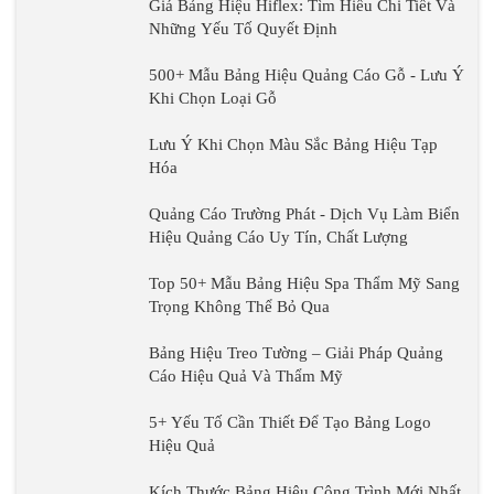
Quảng Cáo Trường
Phát - Dịch Vụ Làm
Biển Hiệu Quảng Cáo
Uy Tín, Chất Lượng
Top 50+ Mẫu Bảng
Hiệu Spa Thẩm Mỹ
Sang Trọng Không Thể
Bảng Hiệu Treo Tường – Giải Pháp Quảng
Bỏ Qua
Cáo Hiệu Quả Và Thẩm Mỹ
5+ Yếu Tố Cần Thiết Để Tạo
Bảng Logo Hiệu Quả
Kích Thước Bảng Hiệu
Công Trình Mới Nhất -
Những Thông Tin Cần
Kích Thước Bảng Hiệu
Biết
Phụ Thuộc Vào Những
Yếu Tố Nào
Làm Bảng Hiệu Công
Ty Mica TPHCM Uy