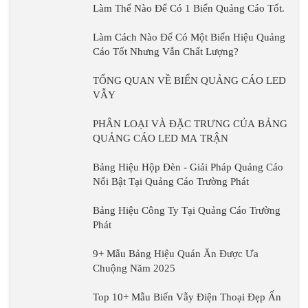
QUẢNG CÁO LED MA
TRẬN
Bảng Hiệu Hộp Đèn -
Giải Pháp Quảng Cáo
Nổi Bật Tại Quảng
Cáo Trường Phát
Bảng Hiệu Công Ty Tại Quảng Cáo Trường
Phát
9+ Mẫu Bảng Hiệu Quán
Ăn Được Ưa Chuộng Năm
2025
Top 10+ Mẫu Biển Vẫy Điện
Thoại Đẹp Ấn Tượng
Kích Thước Bảng Quảng
Cáo Đứng Như Thế Nào
Là Phù Hợp?
Cách Chọn Bảng Đèn Led
Phù Hợp Và Thu Hút
Những Lưu Ý Khi