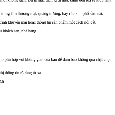
một không gian. Dù là mục đích gì đi nữa, bảng đèn led sẽ giúp tăng
hư trung tâm thương mại, quảng trường, hay các khu phố sầm uất.
rình khuyến mãi hoặc thông tin sản phẩm một cách nổi bật.
hư khách sạn, nhà hàng.
 cho phù hợp với không gian của bạn để đảm bảo không quá chật chội
ị thông tin rõ ràng từ xa.
đặt