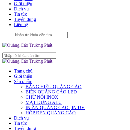
Giới thiệu
Dịch vụ
Tin tức
Tuyển dụng
Liên hệ
Trang chủ
Giới thiệu
Sản phẩm
BẢNG HIỆU QUẢNG CÁO
BIỂN QUẢNG CÁO LED
CHỮ NỔI INOX
MẶT DỰNG ALU
IN ẤN QUẢNG CÁO | IN UV
HỘP ĐÈN QUẢNG CÁO
Dịch vụ
Tin tức
Tuyển dụng