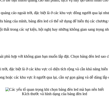
? Có thể bạn muốn quảng cáo sản phẩm, dịch vụ hay tạo điểm nhấn cho 
 quảng cáo ngoài trời, đặc biệt là ở các khu vực đông người qua lại n
hàng của mình, bảng đèn led có thể sử dụng để hiển thị các chương t
 nội thất trong các sự kiện, hội nghị hay những không gian sang trọng n
phải phù hợp với không gian bạn muốn lắp đặt. Chọn bảng đèn led sao
ời, đặc biệt là ở các khu vực có diện tích rộng và cần khả năng hiển th
 hoặc các khu vực ít người qua lại, cần sự gọn gàng và dễ dàng lắp 
Kích thước và hình dạng của bảng đèn led