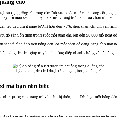
quảng cáo
c sử dụng rộng rãi trong các lĩnh vực khác như chiếu sáng công cộng, 
 thay đổi màu sắc linh hoạt đã khiến chúng trở thành lựa chọn ưu tiên t
èn led tiêu thụ ít năng lượng hơn đến 75%, giúp giảm chi phí vận hành 
i độ sáng ổn định trong suốt thời gian dài, lên đến 50.000 giờ hoạt đ
 sắc và hình ảnh trên bảng đèn led một cách dễ dàng, tăng tính linh h
hút, bảng đèn led giúp truyền tải thông điệp nhanh chóng và dễ dàng t
Lý do bảng đèn led được ưa chuộng trong quảng cá
ed mà bạn nên biết
như quảng cáo, trang trí, và hiển thị thông tin. Để chọn một bảng đ