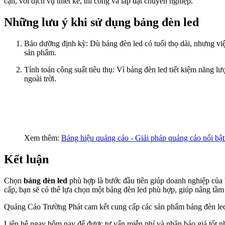
cận, với dịch vụ thiết kế, thi công và lắp đặt chuyên nghiệp.
Những lưu ý khi sử dụng bảng đèn led
Bảo dưỡng định kỳ: Dù bảng đèn led có tuổi thọ dài, nhưng việ
sản phẩm.
Tính toán công suất tiêu thụ: Vì bảng đèn led tiết kiệm năng lư
ngoài trời.
Xem thêm:
Bảng hiệu quảng cáo - Giải pháp quảng cáo nổi bậ
Kết luận
Chọn
bảng đèn led
phù hợp là bước đầu tiên giúp doanh nghiệp của 
cấp, bạn sẽ có thể lựa chọn một bảng đèn led phù hợp, giúp nâng tầm
Quảng Cáo Trường Phát cam kết cung cấp các sản phẩm bảng đèn led 
Liên hệ ngay hôm nay để được tư vấn miễn phí và nhận báo giá tốt n