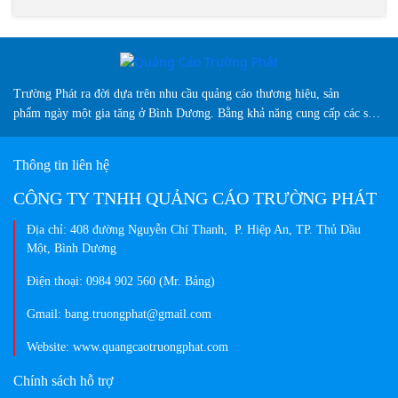
Trường Phát ra đời dựa trên nhu cầu quảng cáo thương hiệu, sản
phẩm ngày một gia tăng ở Bình Dương. Bằng khả năng cung cấp các sản
phẩm biển hiệu sáng tạo, chuyên nghiệp, màu sắc đa dạng và vượt trội
so thị trường hiện nay...
Thông tin liên hệ
CÔNG TY TNHH QUẢNG CÁO TRƯỜNG PHÁT
Địa chỉ: 408 đường Nguyễn Chí Thanh, P. Hiệp An, TP. Thủ Dầu
Một, Bình Dương
Điện thoại: 0984 902 560 (Mr. Bảng)
Gmail: bang.truongphat@gmail.com
Website: www.quangcaotruongphat.com
Chính sách hỗ trợ