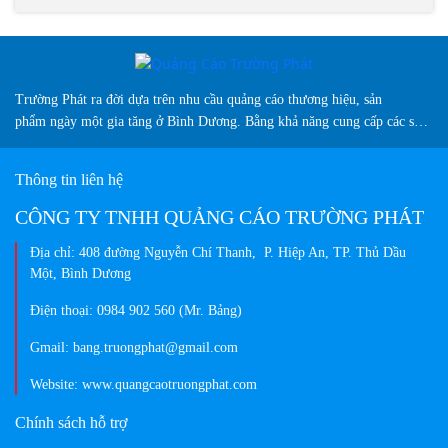
Trường Phát ra đời dựa trên nhu cầu quảng cáo thương hiệu, sản
phẩm ngày một gia tăng ở Bình Dương. Bằng khả năng cung cấp các sản
phẩm biển hiệu sáng tạo, chuyên nghiệp, màu sắc đa dạng và vượt trội
so thị trường hiện nay...
Thông tin liên hệ
CÔNG TY TNHH QUẢNG CÁO TRƯỜNG PHÁT
Địa chỉ: 408 đường Nguyễn Chí Thanh, P. Hiệp An, TP. Thủ Dầu
Một, Bình Dương
Điện thoại: 0984 902 560 (Mr. Bảng)
Gmail: bang.truongphat@gmail.com
Website: www.quangcaotruongphat.com
Chính sách hỗ trợ