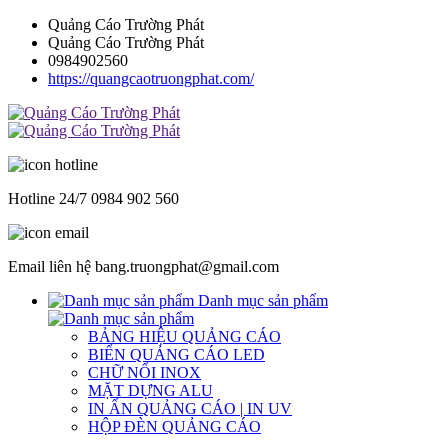
Quảng Cáo Trường Phát
Quảng Cáo Trường Phát
0984902560
https://quangcaotruongphat.com/
Hotline 24/7
0984 902 560
Email liên hệ
bang.truongphat@gmail.com
Danh mục sản phẩm
BẢNG HIỆU QUẢNG CÁO
BIỂN QUẢNG CÁO LED
CHỮ NỔI INOX
MẶT DỰNG ALU
IN ẤN QUẢNG CÁO | IN UV
HỘP ĐÈN QUẢNG CÁO