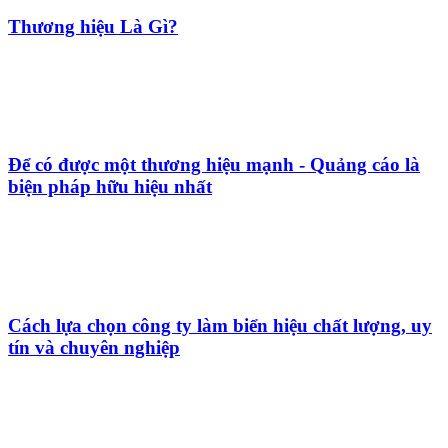
Làm thế nào để có 1 biển quảng cáo tốt.
Làm cách nào để có một biển hiệu quảng cáo tốt
nhưng vẫn chất lượng?
TỔNG QUAN VỀ BIỂN QUẢNG CÁO LED VẪY
PHÂN LOẠI VÀ ĐẶC TRƯNG CỦA BẢNG