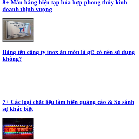
10+ Mẫu biển quảng cáo mini cực đẹp, bắt trend
10+ Mẫu bảng hiệu hộp đèn Mica & Những lưu ý
khi thi công
Thiết kế và thi công bảng hiệu trà sữa uy tín với
Quảng Cáo Trường Phát