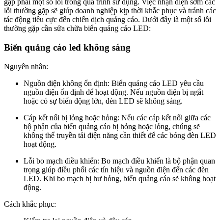
gặp phải một số lỗi trong quá trình sử dụng. Việc nhận diện sớm các
lỗi thường gặp sẽ giúp doanh nghiệp kịp thời khắc phục và tránh các
tác động tiêu cực đến chiến dịch quảng cáo. Dưới đây là một số lỗi
thường gặp cần sửa chữa biển quảng cáo LED:
Biển quảng cáo led không sáng
Nguyên nhân:
Nguồn điện không ổn định: Biển quảng cáo LED yêu cầu
nguồn điện ổn định để hoạt động. Nếu nguồn điện bị ngắt
hoặc có sự biến động lớn, đèn LED sẽ không sáng.
Cáp kết nối bị lỏng hoặc hỏng: Nếu các cáp kết nối giữa các
bộ phận của biển quảng cáo bị hỏng hoặc lỏng, chúng sẽ
không thể truyền tải điện năng cần thiết để các bóng đèn LED
hoạt động.
Lỗi bo mạch điều khiển: Bo mạch điều khiển là bộ phận quan
trọng giúp điều phối các tín hiệu và nguồn điện đến các đèn
LED. Khi bo mạch bị hư hỏng, biển quảng cáo sẽ không hoạt
động.
Cách khắc phục: