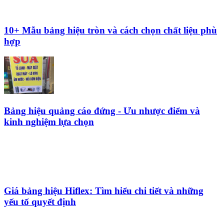
Lưu ý khi chọn màu sắc bảng hiệu tạp hóa
Quảng cáo Trường Phát - Dịch vụ làm biển hiệu
quảng cáo uy tín, chất lượng
Top 50+ Mẫu bảng hiệu spa thẩm mỹ sang trọng
không thể bỏ qua