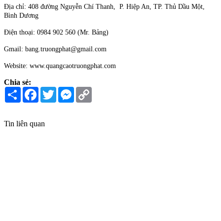
Địa chỉ: 408 đường Nguyễn Chí Thanh, P. Hiệp An, TP. Thủ Dầu Một,
Bình Dương
Điện thoại: 0984 902 560 (Mr. Bảng)
Gmail: bang.truongphat@gmail.com
Website: www.quangcaotruongphat.com
Chia sẻ:
Share
Facebook
Twitter
Messenger
Copy
Link
Tin liên quan
10 quảng cáo trên cầu thang siêu độc đáo
Tận dụng không gian của cầu thang, những quảng cáo này mang lại
cái nhìn mới lạ và độc đáo.
10 quảng cáo trên cầu thang siêu độc đáo