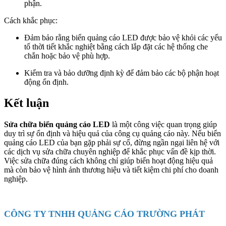
phận.
Cách khắc phục:
Đảm bảo rằng biển quảng cáo LED được bảo vệ khỏi các yếu
tố thời tiết khắc nghiệt bằng cách lắp đặt các hệ thống che
chắn hoặc bảo vệ phù hợp.
Kiểm tra và bảo dưỡng định kỳ để đảm bảo các bộ phận hoạt
động ổn định.
Kết luận
Sửa chữa biển quảng cáo LED
là một công việc quan trọng giúp
duy trì sự ổn định và hiệu quả của công cụ quảng cáo này. Nếu biển
quảng cáo LED của bạn gặp phải sự cố, đừng ngần ngại liên hệ với
các dịch vụ sửa chữa chuyên nghiệp để khắc phục vấn đề kịp thời.
Việc sửa chữa đúng cách không chỉ giúp biển hoạt động hiệu quả
mà còn bảo vệ hình ảnh thương hiệu và tiết kiệm chi phí cho doanh
nghiệp.
CÔNG TY TNHH QUẢNG CÁO TRƯỜNG PHÁT