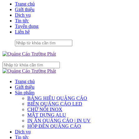
Trang chủ
Giới thiệu
Dịch vụ
Tin tức
Tuyển dụng
Liên hệ
Trang chủ
Giới thiệu
Sản phẩm
BẢNG HIỆU QUẢNG CÁO
BIỂN QUẢNG CÁO LED
CHỮ NỔI INOX
MẶT DỰNG ALU
IN ẤN QUẢNG CÁO | IN UV
HỘP ĐÈN QUẢNG CÁO
Dịch vụ
Tin tức