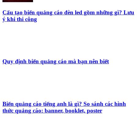
Các lưu ý khi thiết kế và thi công bảng hiệu tóc
Báo giá bảng hiệu hiflex chất lượng, thi công nhanh
Thiết kế và thi công bảng hiệu trà sữa uy tín với
Quảng Cáo Trường Phát
Trường Phát ra đời dựa trên nhu cầu quảng cáo thương hiệu, sản
phẩm ngày một gia tăng ở Bình Dương. Bằng khả năng cung cấp
các sản phẩm biển hiệu sáng tạo, chuyên nghiệp, màu sắc đa dạng