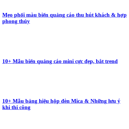
và vượt trội so thị trường hiện nay...
Thông tin liên hệ
CÔNG TY TNHH QUẢNG CÁO TRƯỜNG PHÁT
Địa chỉ: 408 đường Nguyễn Chí Thanh, P. Hiệp An, TP. Thủ Dầu
Một, Bình Dương
Điện thoại: 0984 902 560 (Mr. Bảng)
Gmail: bang.truongphat@gmail.com
Website: www.quangcaotruongphat.com
Chính sách hỗ trợ
Thời gian làm việc
T2 - T6:
8h00 - 18h00
T7 - CN:
8h00 - 12h00
Facebook
© Copyright
Quảng Cáo Trường Phát
. All rights reserved. Designed
by
NINA