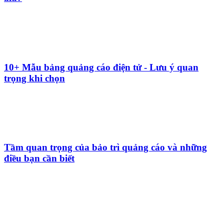
Quy định biển quảng cáo mà bạn nên biết
Biển quảng cáo tiếng anh là gì? So sánh các hình
thức quảng cáo: banner, booklet, poster
Mẹo phối màu biển quảng cáo thu hút khách & hợp
phong thủy