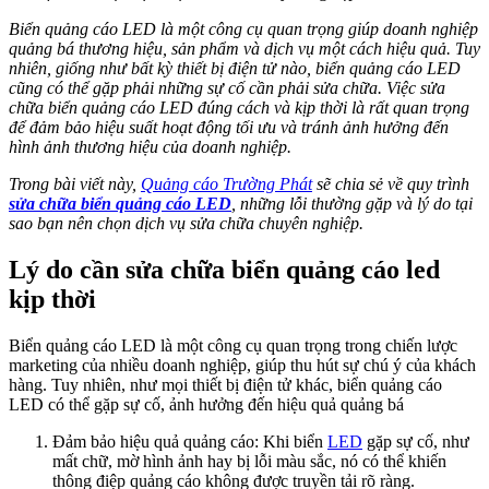
Biển quảng cáo LED là một công cụ quan trọng giúp doanh nghiệp
quảng bá thương hiệu, sản phẩm và dịch vụ một cách hiệu quả. Tuy
nhiên, giống như bất kỳ thiết bị điện tử nào, biển quảng cáo LED
cũng có thể gặp phải những sự cố cần phải sửa chữa. Việc sửa
chữa biển quảng cáo LED đúng cách và kịp thời là rất quan trọng
để đảm bảo hiệu suất hoạt động tối ưu và tránh ảnh hưởng đến
hình ảnh thương hiệu của doanh nghiệp.
Trong bài viết này,
Quảng cáo Trường Phát
sẽ chia sẻ về quy trình
sửa chữa biển quảng cáo LED
, những lỗi thường gặp và lý do tại
sao bạn nên chọn dịch vụ sửa chữa chuyên nghiệp.
Lý do cần sửa chữa biển quảng cáo led
kịp thời
Biển quảng cáo LED là một công cụ quan trọng trong chiến lược
marketing của nhiều doanh nghiệp, giúp thu hút sự chú ý của khách
hàng. Tuy nhiên, như mọi thiết bị điện tử khác, biển quảng cáo
LED có thể gặp sự cố, ảnh hưởng đến hiệu quả quảng bá
Đảm bảo hiệu quả quảng cáo: Khi biển
LED
gặp sự cố, như
mất chữ, mờ hình ảnh hay bị lỗi màu sắc, nó có thể khiến
thông điệp quảng cáo không được truyền tải rõ ràng.