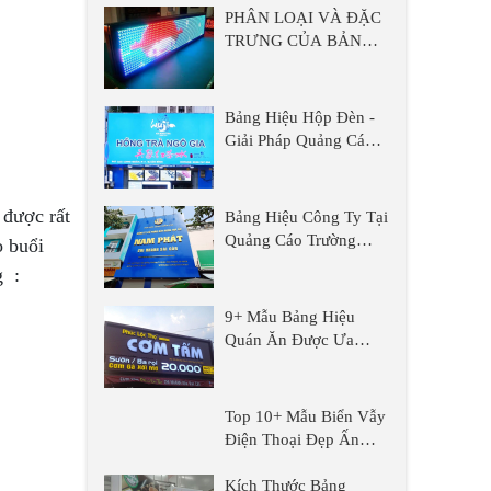
PHÂN LOẠI VÀ ĐẶC
TRƯNG CỦA BẢNG
QUẢNG CÁO LED
MA TRẬN
Bảng Hiệu Hộp Đèn -
Giải Pháp Quảng Cáo
Nổi Bật Tại Quảng Cáo
Trường Phát
 được rất
Bảng Hiệu Công Ty Tại
Quảng Cáo Trường
o buổi
Phát
g :
9+ Mẫu Bảng Hiệu
Quán Ăn Được Ưa
Chuộng Năm 2025
Top 10+ Mẫu Biển Vẫy
Điện Thoại Đẹp Ấn
Tượng
Kích Thước Bảng