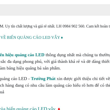
. Uy tín chất lượng và giá rẻ nhất. LH 0984 902 560. Cam kết hoàn t
 VỀ BIỂN QUẢNG CÁO LED VẪY ♦
iển hiệu quảng cáo LED
thông dụng nhất mà chúng ta thườn
ắc đa dạng phong phú, với giá thành khá rẻ và dẽ dàng thiết
làm bảng hiệu quảng bá sản phẩm.
 quảng cáo LED -
Trường Phát
xin được giới thiệu chi tiết về
h hàng đang có nhu cầu làm quảng cáo hiểu rõ hơn để có th
quả
ủa biển quảng cáo LED vẫy.
♦