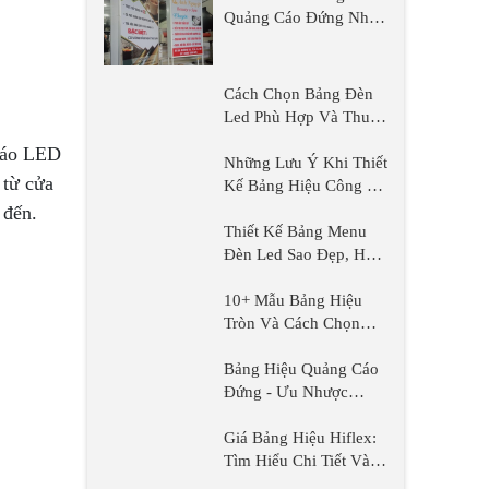
Quảng Cáo Đứng Như
Thế Nào Là Phù Hợp?
Cách Chọn Bảng Đèn
Led Phù Hợp Và Thu
Hút
 cáo LED
Những Lưu Ý Khi Thiết
 từ cửa
Kế Bảng Hiệu Công Ty
Xây Dựng & 5 Mẫu
 đến.
Hot Trend
Thiết Kế Bảng Menu
Đèn Led Sao Đẹp, Hấp
Dẫn Và Thu Hút Khách
Hàng
10+ Mẫu Bảng Hiệu
Tròn Và Cách Chọn
Chất Liệu Phù Hợp
Bảng Hiệu Quảng Cáo
Đứng - Ưu Nhược
Điểm Và Kinh Nghiệm
Lựa Chọn
Giá Bảng Hiệu Hiflex:
Tìm Hiểu Chi Tiết Và
Những Yếu Tố Quyết