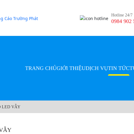
Hotline 24/7
0984 902 
TRANG CHỦ
GIỚI THIỆU
DỊCH VỤ
TIN TỨC
T
O LED VẪY
 VẪY