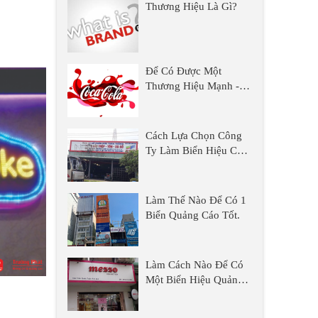
Thương Hiệu Là Gì?
Để Có Được Một
Thương Hiệu Mạnh -
Quảng Cáo Là Biện
Pháp Hữu Hiệu Nhất
Cách Lựa Chọn Công
Ty Làm Biển Hiệu Chất
Lượng, Uy Tín Và
Chuyên Nghiệp
Làm Thế Nào Để Có 1
Biển Quảng Cáo Tốt.
Làm Cách Nào Để Có
Một Biển Hiệu Quảng
Cáo Tốt Nhưng Vẫn
Chất Lượng?