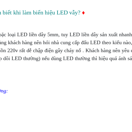
 biết khi làm biển hiệu LED vẫy?
♦
c loại LED liền dây 5mm, tuy LED liền dây sản xuất nhan
àng khách hàng nên hỏi nhà cung cấp đấu LED theo kiểu nào,
n 220v rất dễ chập điện gây cháy nổ . Khách hàng nên yêu 
ấp dôi LED thường) nếu dùng LED thường thì hiệu quả ánh sá
ợng: