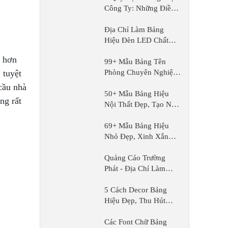
Công Ty: Những Điều
Cần Biết Để Tuân Thủ
Pháp Luật
Địa Chỉ Làm Bảng
Hiệu Đèn LED Chất
Lượng, Nhanh Chóng,
h hơn
Giá Tốt
99+ Mẫu Bảng Tên
Phòng Chuyên Nghiệp,
 tuyệt
Chất Lượng
cầu nhà
50+ Mẫu Bảng Hiệu
ng rất
Nội Thất Đẹp, Tạo Nên
Ấn Tượng Đặc Biệt
Cho Không Gian
69+ Mẫu Bảng Hiệu
Nhỏ Đẹp, Xinh Xắn
Dẫn Đầu Xu Hướng
Hiện Nay
Quảng Cáo Trường
Phát - Địa Chỉ Làm
Bảng Tên Đẹp, Uy Tín,
Chất Lượng
5 Cách Decor Bảng
Hiệu Đẹp, Thu Hút
Người Nhìn, Tạo Ấn
Tượng Đầu Tiên Mạnh
Các Font Chữ Bảng