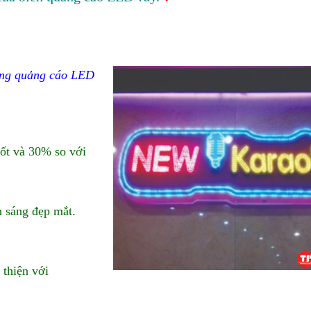
òng quảng cáo LED
đốt và 30% so với
 sáng đẹp mắt.
 thiện với