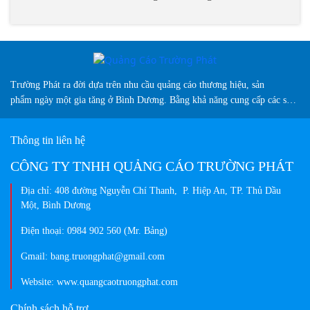
Trường Phát ra đời dựa trên nhu cầu quảng cáo thương hiệu, sản
phẩm ngày một gia tăng ở Bình Dương. Bằng khả năng cung cấp các sản
phẩm biển hiệu sáng tạo, chuyên nghiệp, màu sắc đa dạng và vượt trội
so thị trường hiện nay...
Thông tin liên hệ
CÔNG TY TNHH QUẢNG CÁO TRƯỜNG PHÁT
Địa chỉ: 408 đường Nguyễn Chí Thanh, P. Hiệp An, TP. Thủ Dầu
Một, Bình Dương
Điện thoại: 0984 902 560 (Mr. Bảng)
Gmail: bang.truongphat@gmail.com
Website: www.quangcaotruongphat.com
Chính sách hỗ trợ