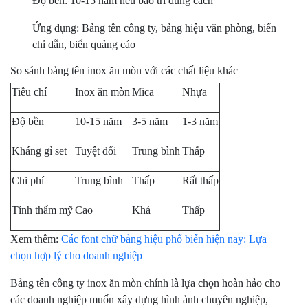
Độ bền: 10-15 năm nếu bảo trì đúng cách
Ứng dụng: Bảng tên công ty, bảng hiệu văn phòng, biển
chỉ dẫn, biển quảng cáo
So sánh bảng tên inox ăn mòn với các chất liệu khác
Tiêu chí
Inox ăn mòn
Mica
Nhựa
Độ bền
10-15 năm
3-5 năm
1-3 năm
Kháng gỉ set
Tuyệt đối
Trung bình
Thấp
Chi phí
Trung bình
Thấp
Rất thấp
Tính thẩm mỹ
Cao
Khá
Thấp
Xem thêm:
Các font chữ bảng hiệu phổ biến hiện nay: Lựa
chọn hợp lý cho doanh nghiệp
Bảng tên công ty inox ăn mòn chính là lựa chọn hoàn hảo cho
các doanh nghiệp muốn xây dựng hình ảnh chuyên nghiệp,