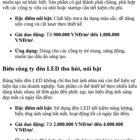
muốn tạo sự khác biệt. Sản phẩm có giá thành phải chăng, phù hợp
với các công ty vừa và nhỏ hoặc startup cần tiết kiệm chi phí.
Đặc điểm nổi bật:
Chất liệu mica đa dạng màu sắc, dễ dàng
uốn cong và cắt laser theo thiết kế.
Giá dao động:
Từ
900.000 VNĐ/m² đến 1.800.000
VNĐ/m²
.
Ứng dụng:
Dùng cho các công ty trẻ trung, năng động,
muốn tạo dấu ấn sáng tạo.
Biển công ty đèn LED thu hút, nổi bật
Bảng hiệu đèn LED không chỉ thu hút ánh nhìn mà còn thể hiện sự
hiện đại của doanh nghiệp. Sản phẩm có thể thiết kế theo nhiều kiểu
dáng khác nhau, từ đơn giản đến phức tạp, tạo hiệu ứng ánh sáng
đẹp mắt cả ngày lẫn đêm.
Đặc điểm nổi bật:
Sử dụng đèn LED tiết kiệm năng lượng,
hiệu ứng ánh sáng bắt mắt, hoạt động tốt cả ngày lẫn đêm.
Giá dao động:
Từ
2.000.000 VNĐ/m² đến 4.000.000
VNĐ/m²
.