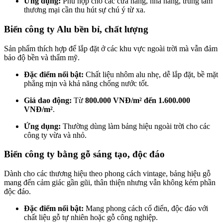
Ứng dụng:
Phù hợp cho các cửa hàng, nhà hàng, trung tâm
thương mại cần thu hút sự chú ý từ xa.
Biển công ty Alu bền bỉ, chất lượng
Sản phẩm thích hợp để lắp đặt ở các khu vực ngoài trời mà vẫn đảm
bảo độ bền và thẩm mỹ.
Đặc điểm nổi bật:
Chất liệu nhôm alu nhẹ, dễ lắp đặt, bề mặt
phẳng mịn và khả năng chống nước tốt.
Giá dao động:
Từ
800.000 VNĐ/m² đến 1.600.000
VNĐ/m²
.
Ứng dụng:
Thường dùng làm bảng hiệu ngoài trời cho các
công ty vừa và nhỏ.
Biển công ty bằng gỗ sáng tạo, độc đáo
Dành cho các thương hiệu theo phong cách vintage, bảng hiệu gỗ
mang đến cảm giác gần gũi, thân thiện nhưng vẫn không kém phần
độc đáo.
Đặc điểm nổi bật:
Mang phong cách cổ điển, độc đáo với
chất liệu gỗ tự nhiên hoặc gỗ công nghiệp.