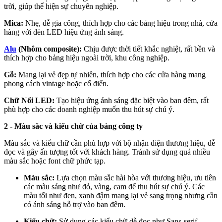
trời, giúp thể hiện sự chuyên nghiệp.
Mica:
Nhẹ, dễ gia công, thích hợp cho các bảng hiệu trong nhà, cửa
hàng với đèn LED hiệu ứng ánh sáng.
Alu
(Nhôm composite):
Chịu được thời tiết khắc nghiệt, rất bền và
thích hợp cho bảng hiệu ngoài trời, khu công nghiệp.
Gỗ:
Mang lại vẻ đẹp tự nhiên, thích hợp cho các cửa hàng mang
phong cách vintage hoặc cổ điển.
Chữ Nổi LED:
Tạo hiệu ứng ánh sáng đặc biệt vào ban đêm, rất
phù hợp cho các doanh nghiệp muốn thu hút sự chú ý.
2 - Màu sắc và kiểu chữ của bảng công ty
Màu sắc và kiểu chữ cần phù hợp với bộ nhận diện thương hiệu, dễ
đọc và gây ấn tượng tốt với khách hàng. Tránh sử dụng quá nhiều
màu sắc hoặc font chữ phức tạp.
Màu sắc:
Lựa chọn màu sắc hài hòa với thương hiệu, ưu tiên
các màu sáng như đỏ, vàng, cam để thu hút sự chú ý. Các
màu tối như đen, xanh đậm mang lại vẻ sang trọng nhưng cần
có ánh sáng hỗ trợ vào ban đêm.
Kiểu chữ:
Sử dụng các kiểu chữ dễ đọc như Sans-serif