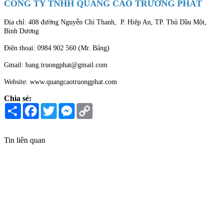
CÔNG TY TNHH QUẢNG CÁO TRƯỜNG PHÁT
Địa chỉ: 408 đường Nguyễn Chí Thanh, P. Hiệp An, TP. Thủ Dầu Một,
Bình Dương
Điện thoại: 0984 902 560 (Mr. Bảng)
Gmail: bang.truongphat@gmail.com
Website: www.quangcaotruongphat.com
Chia sẻ:
Share
Facebook
Twitter
Messenger
Copy
Link
Tin liên quan