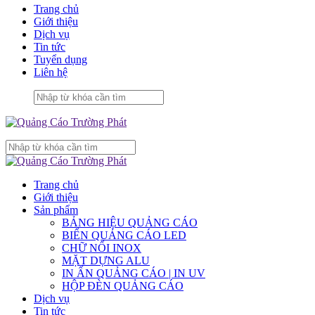
Trang chủ
Giới thiệu
Dịch vụ
Tin tức
Tuyển dụng
Liên hệ
Trang chủ
Giới thiệu
Sản phẩm
BẢNG HIỆU QUẢNG CÁO
BIỂN QUẢNG CÁO LED
CHỮ NỔI INOX
MẶT DỰNG ALU
IN ẤN QUẢNG CÁO | IN UV
HỘP ĐÈN QUẢNG CÁO
Dịch vụ
Tin tức