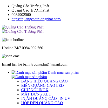
Quảng Cáo Trường Phát
Quảng Cáo Trường Phát
0984902560
https://quangcaotruongphat.com/
Hotline 24/7
0984 902 560
Email liên hệ
bang.truongphat@gmail.com
Danh mục sản phẩm
BẢNG HIỆU QUẢNG CÁO
BIỂN QUẢNG CÁO LED
CHỮ NỔI INOX
MẶT DỰNG ALU
IN ẤN QUẢNG CÁO | IN UV
HỘP ĐÈN QUẢNG CÁO